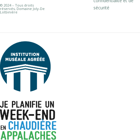
confidentialité et de
© 2024 – Tous droits
sécurité
réservés, Domaine Joly-De
Lotbinière