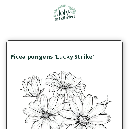
Picea pungens 'Lucky Strike'