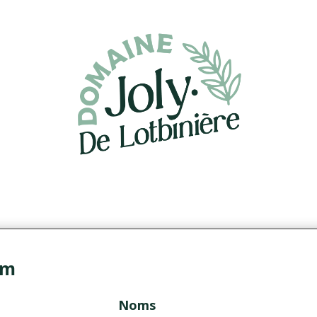
um
Noms