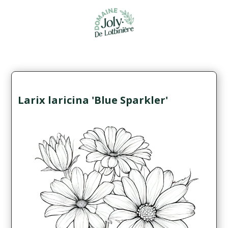
Larix laricina 'Blue Sparkler'