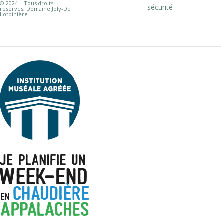
© 2024 – Tous droits
sécurité
réservés, Domaine Joly-De
Lotbinière