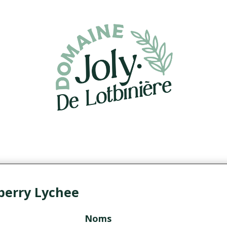
berry Lychee
Noms