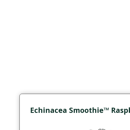
Echinacea Smoothie™ Rasp