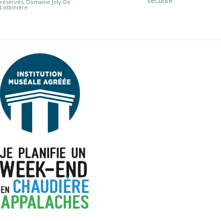
sécurité
réservés, Domaine Joly-De
Lotbinière