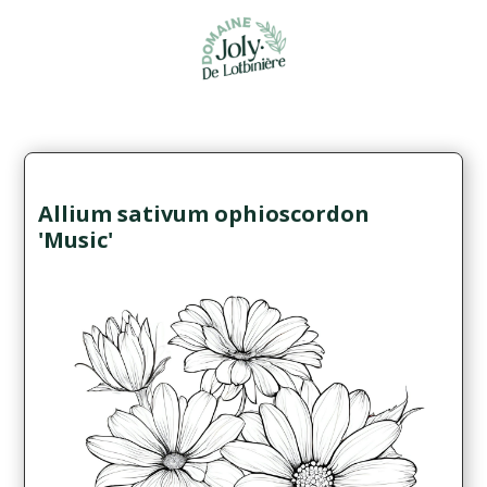
Allium sativum ophioscordon
'Music'