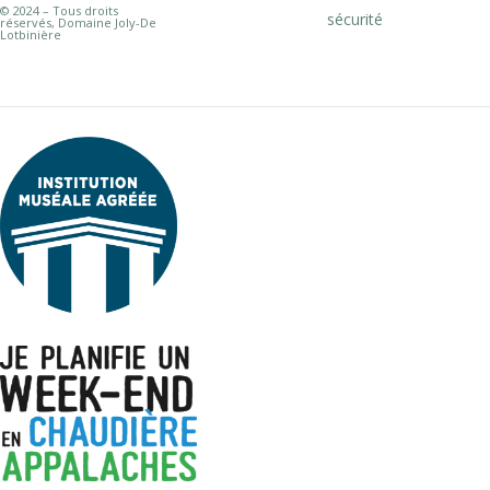
© 2024 – Tous droits
sécurité
réservés, Domaine Joly-De
Lotbinière