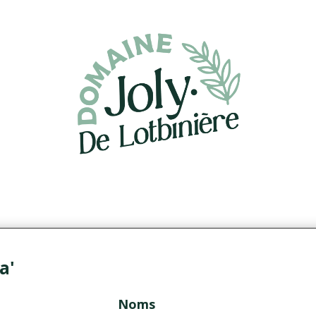
a'
Noms