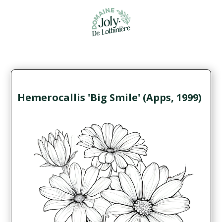
Hemerocallis 'Big Smile' (Apps, 1999)