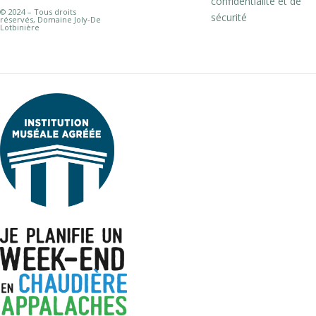
confidentialité et de
© 2024 – Tous droits
sécurité
réservés, Domaine Joly-De
Lotbinière