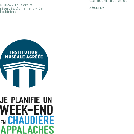
confidentialité et de
© 2024 – Tous droits
sécurité
réservés, Domaine Joly-De
Lotbinière