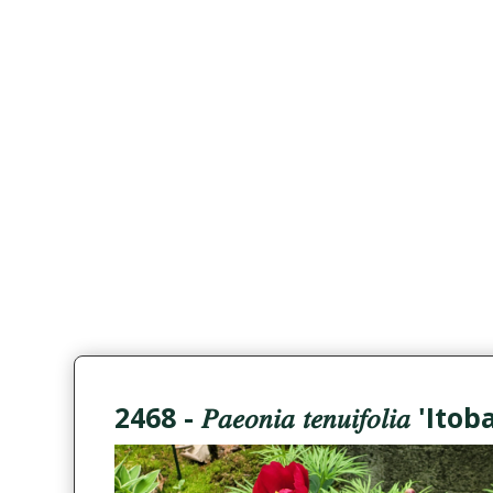
2468 - 𝑃𝑎𝑒𝑜𝑛𝑖𝑎 𝑡𝑒𝑛𝑢𝑖𝑓𝑜𝑙𝑖𝑎 'Itob