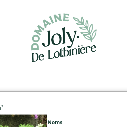
a'
Noms