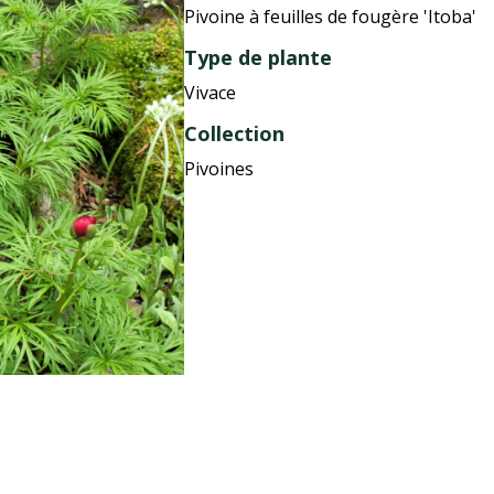
Pivoine à feuilles de fougère 'Itoba'
Type de plante
Vivace
Collection
Pivoines