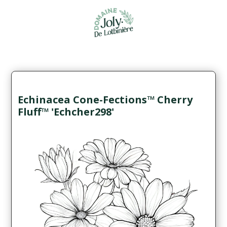
Echinacea Cone-Fections™ Cherry
Fluff™ 'Echcher298'