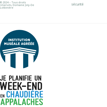
© 2024 – Tous droits
sécurité
réservés, Domaine Joly-De
Lotbinière