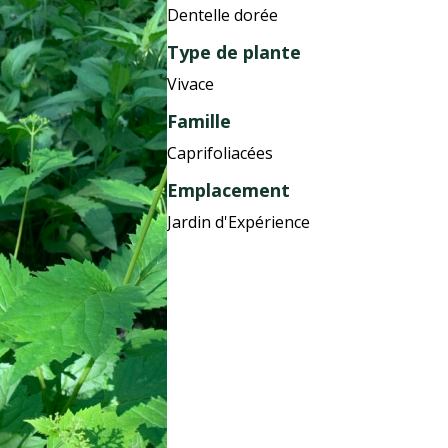
Dentelle dorée
Type de plante
Vivace
Famille
Caprifoliacées
Emplacement
Jardin d'Expérience