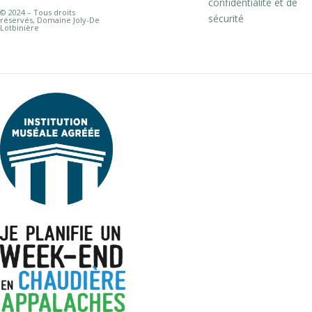
confidentialité et de
© 2024 – Tous droits
sécurité
réservés, Domaine Joly-De
Lotbinière