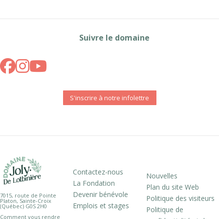
Suivre le domaine
S'inscrire à notre infolettre
Contactez-nous
Nouvelles
La Fondation
Plan du site Web
Devenir bénévole
7015, route de Pointe
Politique des visiteurs
Platon, Sainte-Croix
Emplois et stages
(Québec) G0S 2H0
Politique de
Comment vous rendre