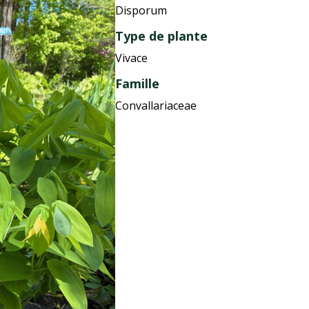
Disporum
Type de plante
Vivace
Famille
Convallariaceae