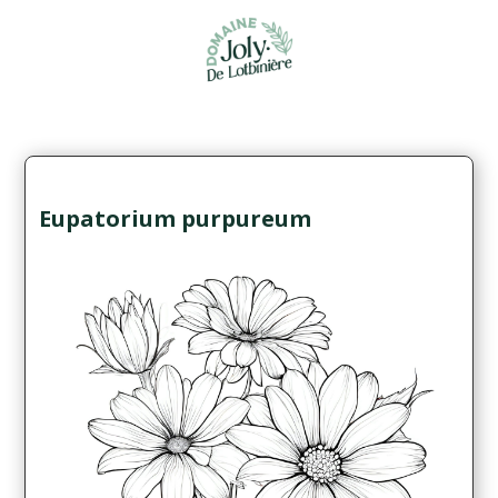
Eupatorium purpureum