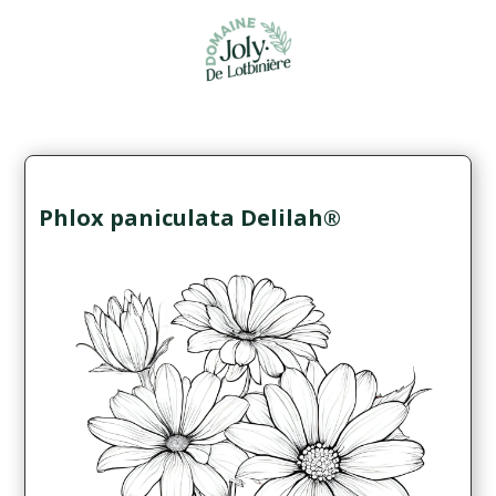
Phlox paniculata Delilah®