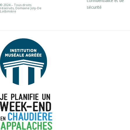
confidentialité et de
© 2024 – Tous droits
sécurité
réservés, Domaine Joly-De
Lotbinière