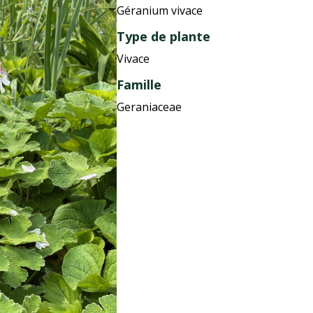
Géranium vivace
Type de plante
Vivace
Famille
Geraniaceae