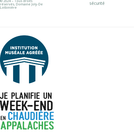
© 2024 – Tous droits
sécurité
réservés, Domaine Joly-De
Lotbinière