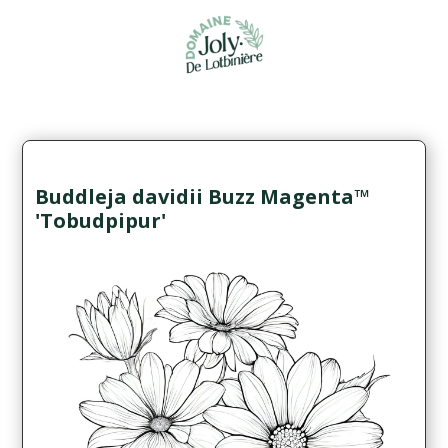
Buddleja davidii Buzz Magenta™
'Tobudpipur'