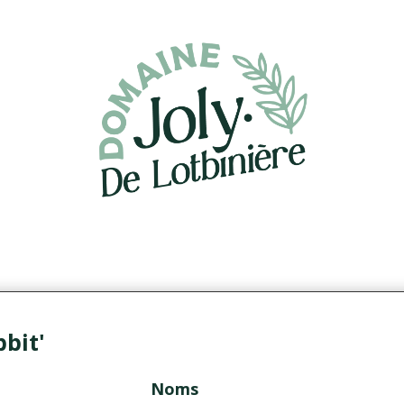
bit'
Noms