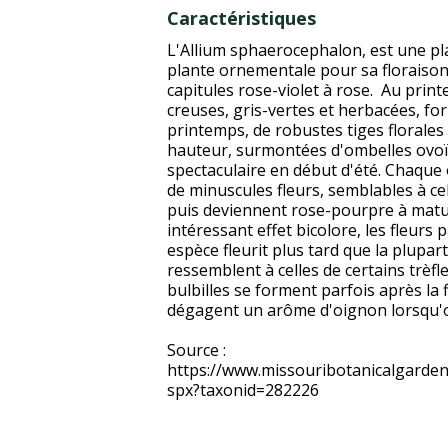
Caractéristiques
L'Allium sphaerocephalon, est une pl
plante ornementale pour sa floraison 
capitules rose-violet à rose. Au print
creuses, gris-vertes et herbacées, for
printemps, de robustes tiges florales 
hauteur, surmontées d'ombelles ovoï
spectaculaire en début d'été. Chaque
de minuscules fleurs, semblables à cel
puis deviennent rose-pourpre à matu
intéressant effet bicolore, les fleurs
espèce fleurit plus tard que la plupar
ressemblent à celles de certains trèfl
bulbilles se forment parfois après la f
dégagent un arôme d'oignon lorsqu'on
Source :
https://www.missouribotanicalgarden.
spx?taxonid=282226