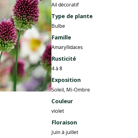
Ail décoratif
Type de plante
Bulbe
Famille
Amaryllidaces
Rusticité
4 à 8
Exposition
Soleil, Mi-Ombre
Couleur
violet
Floraison
Juin à juillet