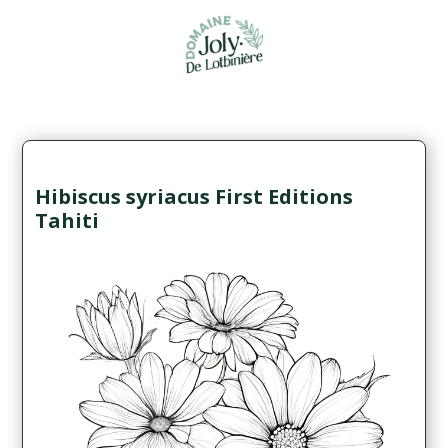
Hibiscus syriacus First Editions
Tahiti