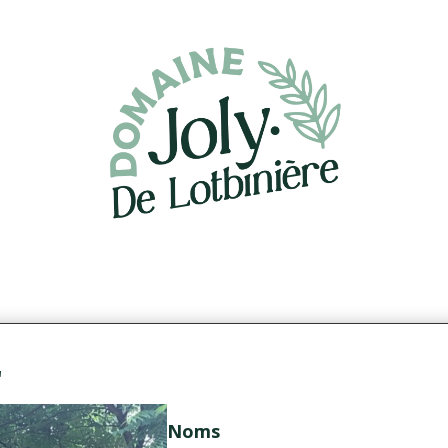
'
Noms