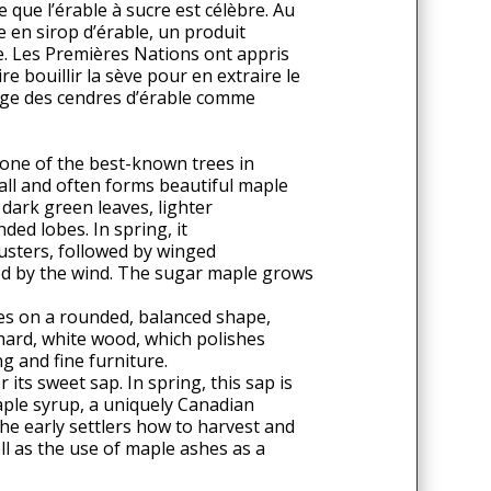
 que l’érable à sucre est célèbre. Au
 en sirop d’érable, un produit
. Les Premières Nations ont appris
re bouillir la sève pour en extraire le
usage des cendres d’érable comme
one of the best-known trees in
all and often forms beautiful maple
 dark green leaves, lighter
ed lobes. In spring, it
lusters, followed by winged
ied by the wind. The sugar maple grows
kes on a rounded, balanced shape,
 hard, white wood, which polishes
ng and fine furniture.
its sweet sap. In spring, this sap is
ple syrup, a uniquely Canadian
he early settlers how to harvest and
l as the use of maple ashes as a