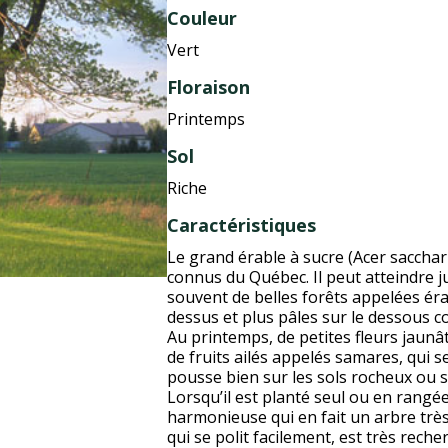
Couleur
Vert
Floraison
Printemps
Sol
Riche
Caractéristiques
Le grand érable à sucre (Acer sacchar
connus du Québec. Il peut atteindre j
souvent de belles forêts appelées érab
dessus et plus pâles sur le dessous c
Au printemps, de petites fleurs jaunâ
de fruits ailés appelés samares, qui s
pousse bien sur les sols rocheux ou 
Lorsqu’il est planté seul ou en rangé
harmonieuse qui en fait un arbre très
qui se polit facilement, est très rech