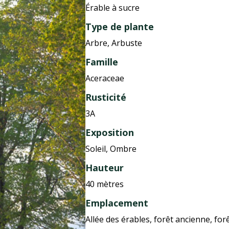
Érable à sucre
Type de plante
Arbre, Arbuste
Famille
Aceraceae
Rusticité
3A
Exposition
Soleil, Ombre
Hauteur
40 mètres
Emplacement
Allée des érables, forêt ancienne, for