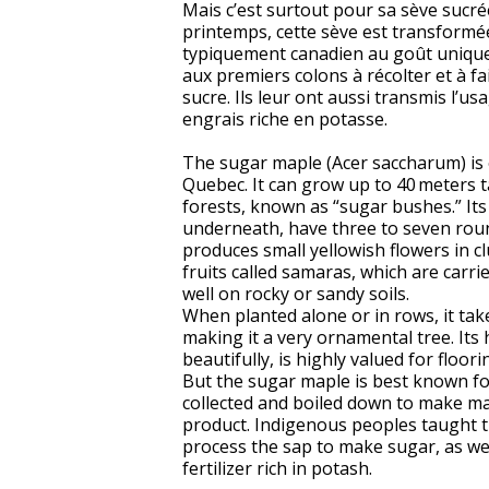
Mais c’est surtout pour sa sève sucrée
printemps, cette sève est transformée
typiquement canadien au goût unique
aux premiers colons à récolter et à fai
sucre. Ils leur ont aussi transmis l’
engrais riche en potasse.
The sugar maple (Acer saccharum) is 
Quebec. It can grow up to 40 meters t
forests, known as “sugar bushes.” Its
underneath, have three to seven round
produces small yellowish flowers in c
fruits called samaras, which are carr
well on rocky or sandy soils.
When planted alone or in rows, it ta
making it a very ornamental tree. Its
beautifully, is highly valued for floori
But the sugar maple is best known for 
collected and boiled down to make ma
product. Indigenous peoples taught t
process the sap to make sugar, as wel
fertilizer rich in potash.