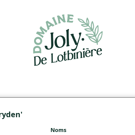
ryden'
Noms