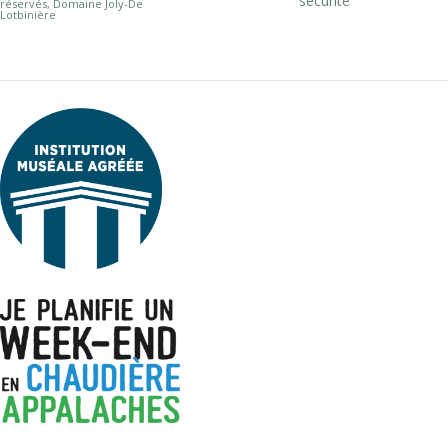
sécurité
réservés, Domaine Joly-De
Lotbinière