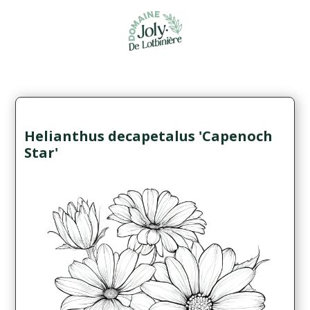
Helianthus decapetalus 'Capenoch
Star'