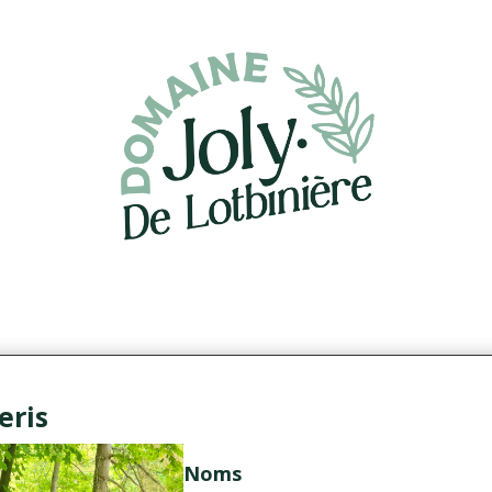
eris
Noms