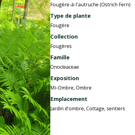
Fougère-à-l'autruche (Ostrich Fern)
Type de plante
Fougère
Collection
Fougères
Famille
Onocleaceae
Exposition
Mi-Ombre, Ombre
Emplacement
Jardin d'ombre, Cottage, sentiers