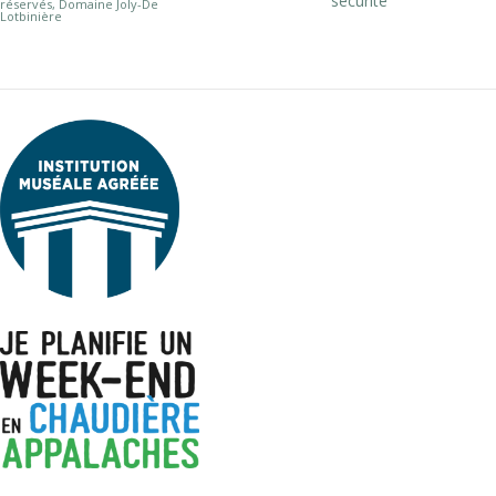
sécurité
réservés, Domaine Joly-De
Lotbinière