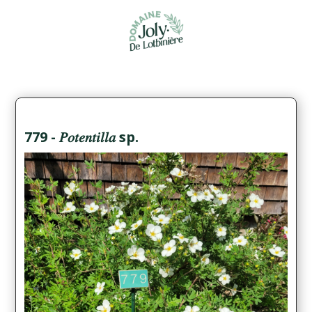
779 - 𝑃𝑜𝑡𝑒𝑛𝑡𝑖𝑙𝑙𝑎 sp.