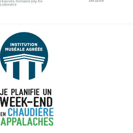
sécurité
réservés, Domaine Joly-De
Lotbinière