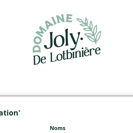
ation'
Noms