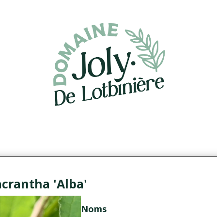
acrantha 'Alba'
Noms