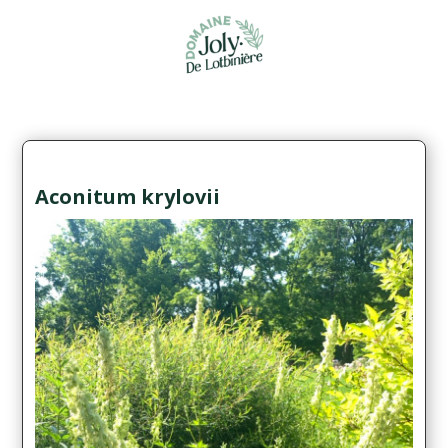
Aconitum krylovii