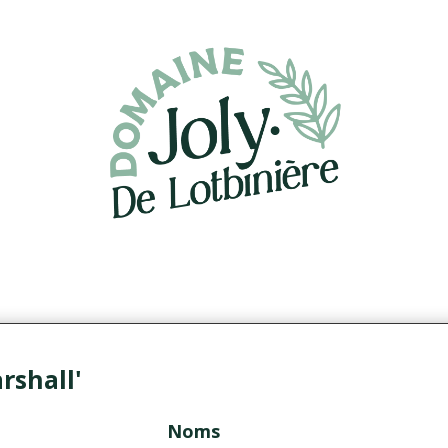
shall'
Noms