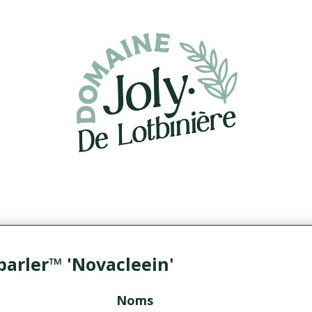
parler™ 'Novacleein'
Noms