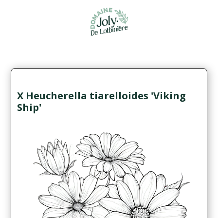
X Heucherella tiarelloides 'Viking
Ship'