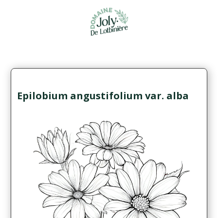
Epilobium angustifolium var. alba