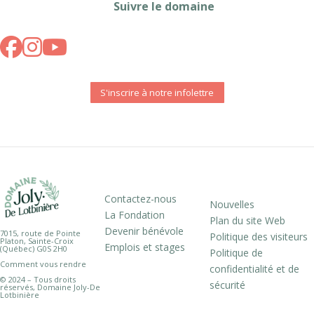
Suivre le domaine
S'inscrire à notre infolettre
Contactez-nous
Nouvelles
La Fondation
Plan du site Web
Devenir bénévole
7015, route de Pointe
Politique des visiteurs
Platon, Sainte-Croix
Emplois et stages
(Québec) G0S 2H0
Politique de
Comment vous rendre
confidentialité et de
© 2024 – Tous droits
sécurité
réservés, Domaine Joly-De
Lotbinière