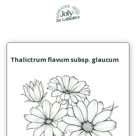
Thalictrum flavum subsp. glaucum