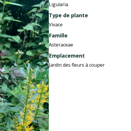
Ligularia
Type de plante
Vivace
Famille
Asteraceae
Emplacement
Jardin des fleurs à couper