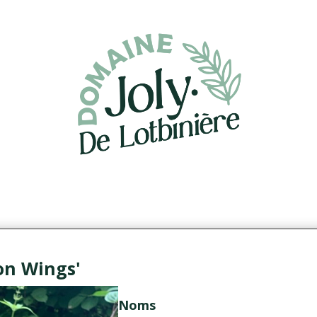
on Wings'
Noms