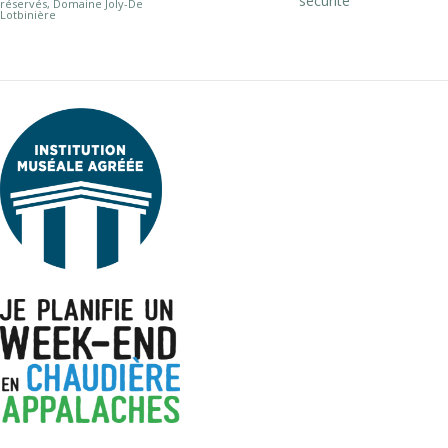
sécurité
réservés, Domaine Joly-De
Lotbinière