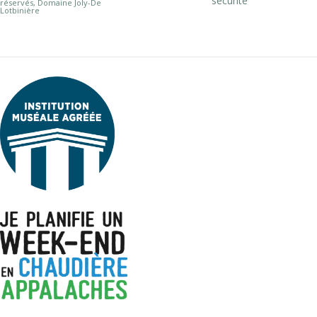
sécurité
réservés, Domaine Joly-De
Lotbinière