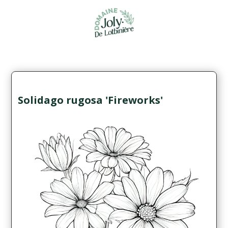
Solidago rugosa 'Fireworks'