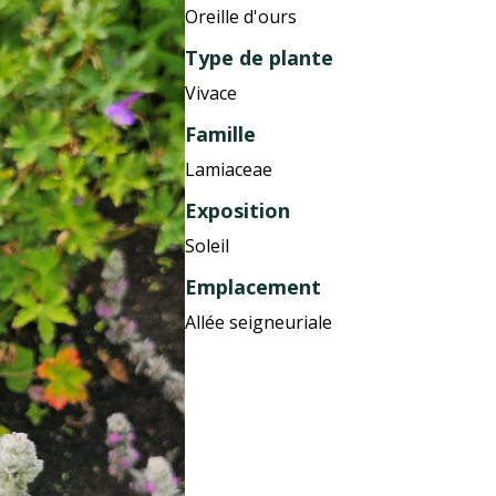
Oreille d'ours
Type de plante
Vivace
Famille
Lamiaceae
Exposition
Soleil
Emplacement
Allée seigneuriale